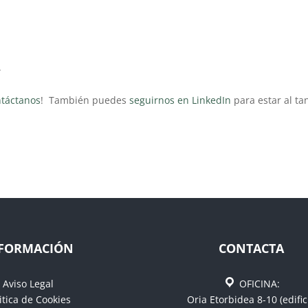
.
ntáctanos
! También puedes
seguirnos en LinkedIn
para estar al ta
FORMACIÓN
CONTACTA
Aviso Legal
OFICINA:
itica de Cookies
Oria Etorbidea 8-10 (edific