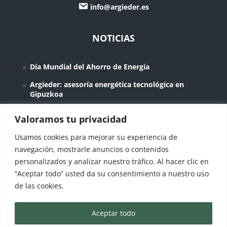
info@argieder.es
NOTICIAS
Día Mundial del Ahorro de Energía
Argieder: asesoría energética tecnológica en
Gipuzkoa
¿Qué es la domótica?
Valoramos tu privacidad
Grandes cambios de las tarifas eléctricas en
Usamos cookies para mejorar su experiencia de
2021
navegación, mostrarle anuncios o contenidos
Iluminación LED: eficiencia, ahorro y
personalizados y analizar nuestro tráfico. Al hacer clic en
personalización
“Aceptar todo” usted da su consentimiento a nuestro uso
de las cookies.
Aceptar todo