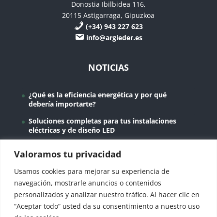
Donostia Ibilbidea 116,
20115 Astigarraga, Gipuzkoa
(+34) 943 227 623
info@argieder.es
NOTICIAS
¿Qué es la eficiencia energética y por qué
debería importarte?
Soluciones completas para tus instalaciones
eléctricas y de diseño LED
Instalaciones domóticas en Gipuzkoa para
Valoramos tu privacidad
empresas y viviendas
Usamos cookies para mejorar su experiencia de
Proyecto de iluminación LED eficiente en
Industrias Gonasen
navegación, mostrarle anuncios o contenidos
personalizados y analizar nuestro tráfico. Al hacer clic en
La bajada del precio de la luz
“Aceptar todo” usted da su consentimiento a nuestro uso