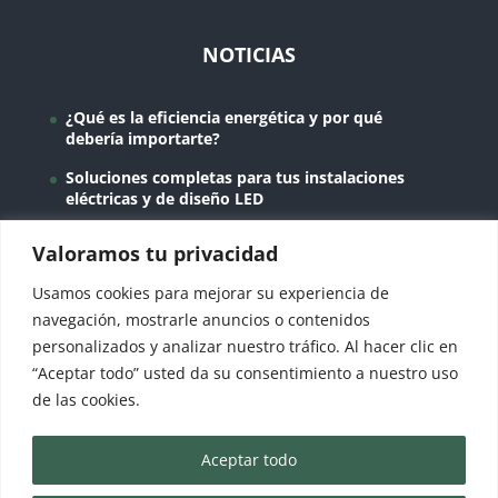
NOTICIAS
¿Qué es la eficiencia energética y por qué
debería importarte?
Soluciones completas para tus instalaciones
eléctricas y de diseño LED
Instalaciones domóticas en Gipuzkoa para
Valoramos tu privacidad
empresas y viviendas
Usamos cookies para mejorar su experiencia de
Proyecto de iluminación LED eficiente en
Industrias Gonasen
navegación, mostrarle anuncios o contenidos
personalizados y analizar nuestro tráfico. Al hacer clic en
La bajada del precio de la luz
“Aceptar todo” usted da su consentimiento a nuestro uso
de las cookies.
Aceptar todo