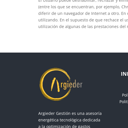
El Usuario puede deshabilitar, rechazar y eli
(entre los que se encuentran, por ejemplo, Chr
diferir de un navegador de Internet a otro. En
utilizando. En el supuesto de que rechace el u
utilización de algunas de las prestaciones del
IN
Pol
Poli
Argieder Gestión es una asesoría
energética tecnológica dedicada
a la optimización de gastos