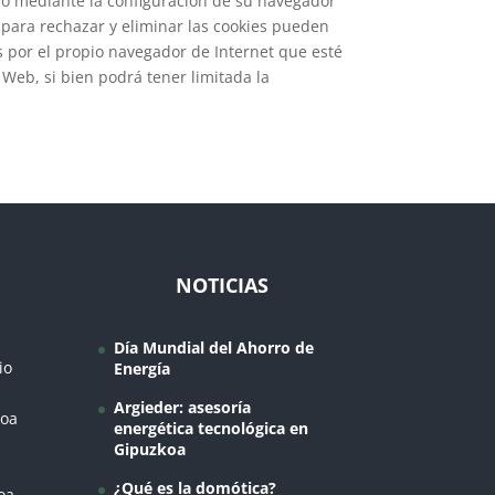
ivo mediante la configuración de su navegador
s para rechazar y eliminar las cookies pueden
as por el propio navegador de Internet que esté
Web, si bien podrá tener limitada la
NOTICIAS
Día Mundial del Ahorro de
io
Energía
Argieder: asesoría
koa
energética tecnológica en
Gipuzkoa
¿Qué es la domótica?
oa