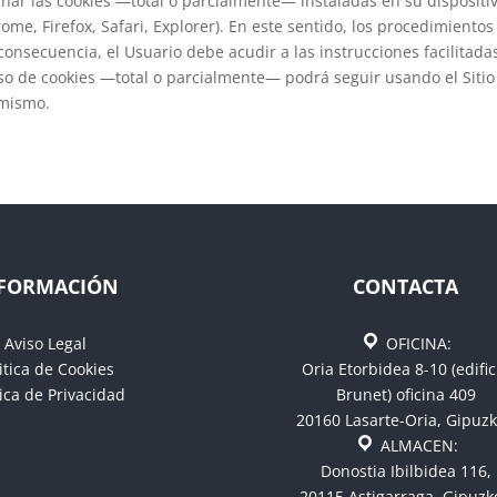
minar las cookies —total o parcialmente— instaladas en su disposit
ome, Firefox, Safari, Explorer). En este sentido, los procedimiento
 consecuencia, el Usuario debe acudir a las instrucciones facilitad
so de cookies —total o parcialmente— podrá seguir usando el Sitio 
 mismo.
FORMACIÓN
CONTACTA
Aviso Legal
OFICINA:
itica de Cookies
Oria Etorbidea 8-10 (edific
tica de Privacidad
Brunet) oficina 409
20160 Lasarte-Oria, Gipuz
ALMACEN:
Donostia Ibilbidea 116,
20115 Astigarraga, Gipuzk